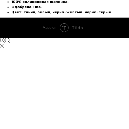
100% силиконовая шапочка.
Одобрена Fina.
Цвет: синий, белый, черно-желтый, черно-серый.
Tilda
Made on