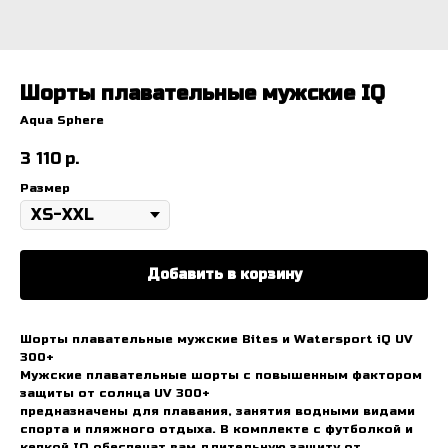
Шорты плавательные мужские IQ
Aqua Sphere
3 110
р.
Размер
Добавить в корзину
Шорты плавательные мужские Bites и Watersport iQ UV
300+
Мужские плавательные шорты с повышенным фактором
защиты от солнца UV 300+
предназначены для плавания, занятия водными видами
спорта и пляжного отдыха. В комплекте с футболкой и
кепкой IQ обеспечат вам длительную защиту от