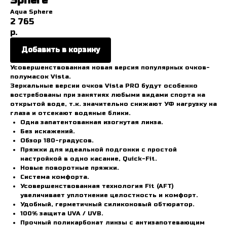
Sphere
Aqua Sphere
2 765
р.
Добавить в корзину
Усовершенствованная новая версия популярных очков-
полумасок Vista.
Зеркальные версии очков Vista PRO будут особенно
востребованы при занятиях любыми видами спорта на
открытой воде, т.к. значительно снижают УФ нагрузку на
глаза и отсекают водяные блики.
Одна запатентованная изогнутая линза.
Без искажений.
Обзор 180-градусов.
Пряжки для идеальной подгонки с простой
настройкой в одно касание, Quick-Fit.
Новые поворотные пряжки.
Система комфорта.
Усовершенствованная технология Fit (AFT)
увеличивает уплотнение целостность и комфорт.
Удобный, герметичный силиконовый обтюратор.
100% защита UVA / UVB.
Прочный поликарбонат линзы с антизапотевающим