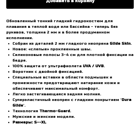
Добавить в корзину
Обновленный тонкий гладкий гидрокостюм для
плавания в теплой воде или бассейна - теперь без
рукавов, толщина 2 мм и в более продуманном
исполнении.
Собран из деталей 2 мм гладкого неопрена
Glide Skin
.
Новое: «слепые» проклеенные швы.
Силиконовые полосы 3-4 см для плотной фиксации на
бедре.
100% защита от ультрафиолета
UVA / UVB
.
Воротник с двойной фиксацией.
Специальные вставки в области подмышек и
промежности предотвращают натирание кожи и
обеспечивают максимальный комфорт.
Легко застегивающаяся задняя молния.
Суперэластичный неопрен с гладким покрытием ‘
Dura
Glide
’.
Tехнология
Thermo-Guard
.
Мужские и женские модели.
Размеры: S--XL